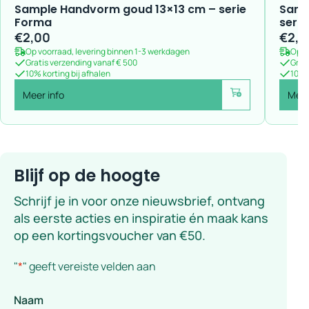
Sample Handvorm goud 13×13 cm – serie
Samp
Forma
seri
€
2,00
€
2,0
Op voorraad, levering binnen 1-3 werkdagen
Op v
Gratis verzending vanaf € 500
Grat
10% korting bij afhalen
10% k
Meer info
Meer
Voeg toe
Blijf op de hoogte
Schrijf je in voor onze nieuwsbrief, ontvang
als eerste acties en inspiratie én maak kans
op een kortingsvoucher van €50.
"
*
" geeft vereiste velden aan
Naam