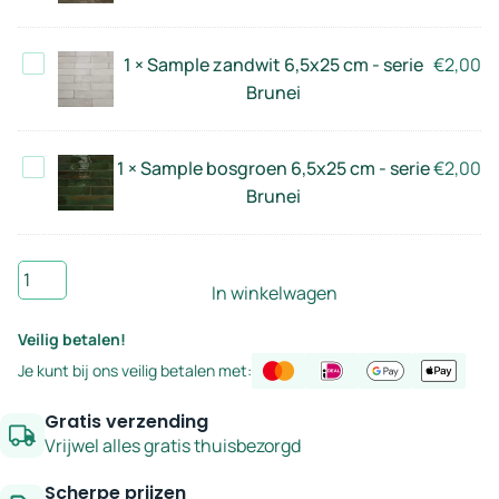
6,5x25
Brunei
cm
Sample
1
×
Sample zandwit 6,5x25 cm - serie
€
2,00
-
zandwit
Brunei
serie
6,5x25
Brunei
cm
Sample
1
×
Sample bosgroen 6,5x25 cm - serie
€
2,00
-
bosgroen
Brunei
serie
6,5x25
Brunei
cm
Sample
-
In winkelwagen
mintgroen
serie
6,5x25
Brunei
Veilig betalen!
cm
Je kunt bij ons veilig betalen met:
-
serie
Gratis verzending
Brunei
Vrijwel alles gratis thuisbezorgd
aantal
Scherpe prijzen