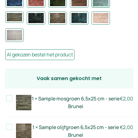
Al gekozen bestel het product
Vaak samen gekocht met
Sample
1
×
Sample mosgroen 6,5x25 cm - serie
€
2,00
mosgroen
Brunei
6,5x25
cm
Sample
1
×
Sample olijfgroen 6,5x25 cm - serie
€
2,00
-
olijfgroen
Brunei
serie