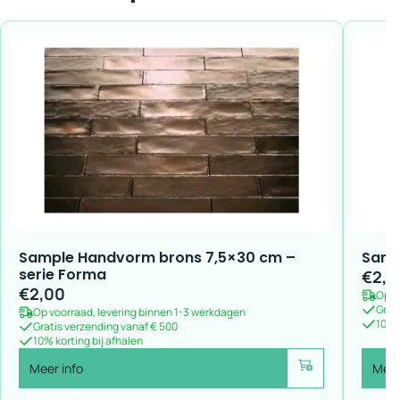
Sample Handvorm brons 7,5×30 cm –
Sampl
serie Forma
€
2,0
€
2,00
Op v
Grat
Op voorraad, levering binnen 1-3 werkdagen
10% k
Gratis verzending vanaf € 500
10% korting bij afhalen
Meer info
Meer
Voeg toe