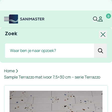
Overslaan naar inhoud
Gratis verzending
Scherpe prijzen
Ruim assortiment
Bekijk 
0
Sanimaster
Mijn acco
Mijn ac
Menu
Zoek
Slui
Zoek
Home
Sample Terrazzo mat ivoor 7,5×30 cm – serie Terrazzo