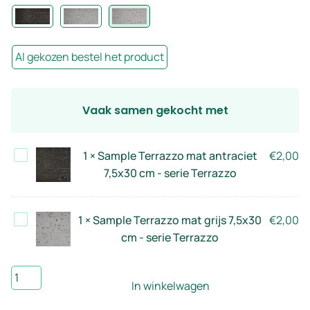
Al gekozen bestel het product
Vaak samen gekocht met
Sample
1
×
Sample Terrazzo mat antraciet
€
2,00
Terrazzo
7,5x30 cm - serie Terrazzo
mat
antraciet
Sample
1
×
Sample Terrazzo mat grijs 7,5x30
€
2,00
7,5x30
Terrazzo
cm - serie Terrazzo
cm
mat
-
grijs
Sample
serie
In winkelwagen
7,5x30
Terrazzo
Terrazzo
cm
mat