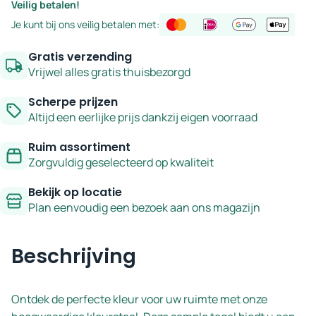
Veilig betalen!
-
ivoor
Je kunt bij ons veilig betalen met:
serie
7,5x30
Terrazzo
cm
Gratis verzending
-
Vrijwel alles gratis thuisbezorgd
serie
Scherpe prijzen
Terrazzo
Altijd een eerlijke prijs dankzij eigen voorraad
aantal
Ruim assortiment
Zorgvuldig geselecteerd op kwaliteit
Bekijk op locatie
Plan eenvoudig een bezoek aan ons magazijn
Beschrijving
Ontdek de perfecte kleur voor uw ruimte met onze