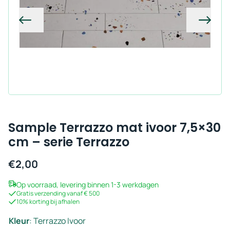
Vorige
Volg
Sample Terrazzo mat ivoor 7,5×30
cm – serie Terrazzo
€
2,00
Op voorraad, levering binnen 1-3 werkdagen
Gratis verzending vanaf € 500
10% korting bij afhalen
Kleur
:
Terrazzo Ivoor