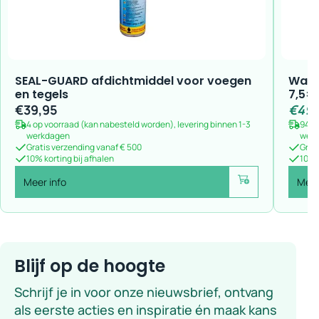
SEAL-GUARD afdichtmiddel voor voegen
Wand
en tegels
7,5×
€
39,95
€
49,
4 op voorraad (kan nabesteld worden), levering binnen 1-3
94 o
werkdagen
wer
Gratis verzending vanaf € 500
Grat
10% korting bij afhalen
10% k
Meer info
Meer
Voeg toe
Blijf op de hoogte
Schrijf je in voor onze nieuwsbrief, ontvang
als eerste acties en inspiratie én maak kans