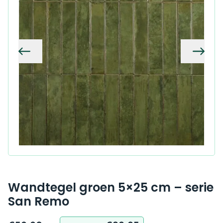
Vorige
Volg
Wandtegel groen 5×25 cm – serie
San Remo