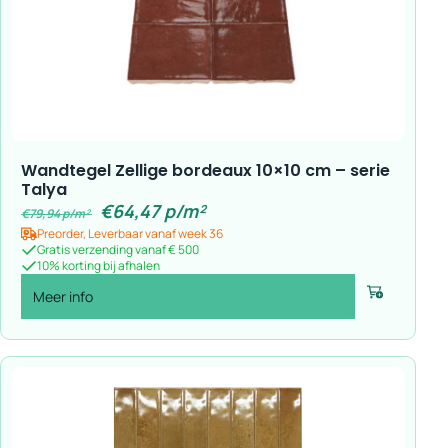
Wandtegel Zellige bordeaux 10×10 cm – serie
Talya
€
64,47
p/m²
€
79,94
p/m²
Preorder, Leverbaar vanaf week 36
Gratis verzending vanaf € 500
10% korting bij afhalen
Meer info
Voeg toe