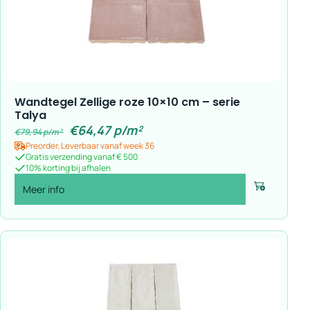
Wandtegel Zellige roze 10×10 cm – serie
Talya
€
64,47
p/m²
€
79,94
p/m²
Preorder, Leverbaar vanaf week 36
Gratis verzending vanaf € 500
10% korting bij afhalen
Meer info
Voeg toe