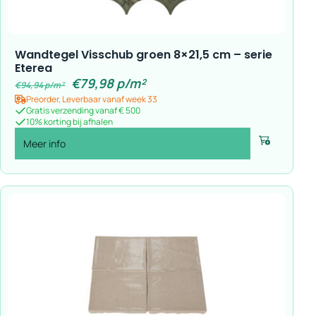
Wandtegel Visschub groen 8×21,5 cm – serie
Eterea
€
79,98
p/m²
€
94,94
p/m²
Preorder, Leverbaar vanaf week 33
Gratis verzending vanaf € 500
10% korting bij afhalen
Meer info
Voeg toe