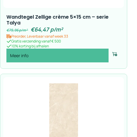
Wandtegel Zellige crème 5×15 cm – serie
Talya
€
64,47
p/m²
€
79,96
p/m²
Preorder, Leverbaar vanaf week 33
Gratis verzending vanaf € 500
10% korting bij afhalen
Meer info
Voeg toe