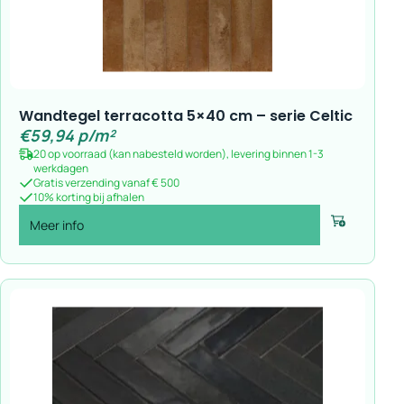
Wandtegel terracotta 5×40 cm – serie Celtic
€
59,94
p/m²
20 op voorraad (kan nabesteld worden), levering binnen 1-3
werkdagen
Gratis verzending vanaf € 500
10% korting bij afhalen
Meer info
Voeg toe