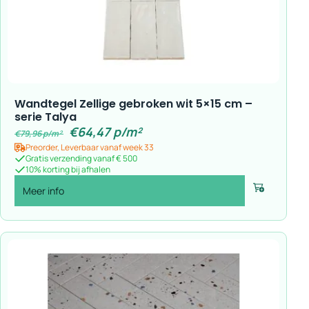
Wandtegel Zellige gebroken wit 5×15 cm –
serie Talya
€
64,47
p/m²
€
79,96
p/m²
Preorder, Leverbaar vanaf week 33
Gratis verzending vanaf € 500
10% korting bij afhalen
Meer info
Voeg toe