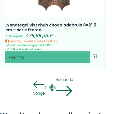
Wandtegel Visschub chocoladebruin 8×21,5
cm – serie Eterea
€
79,98
p/m²
€
94,94
p/m²
Preorder, Leverbaar vanaf week 33
Gratis verzending vanaf € 500
10% korting bij afhalen
Meer info
Voeg toe
Volgende
1
…
3
4
5
Vorige