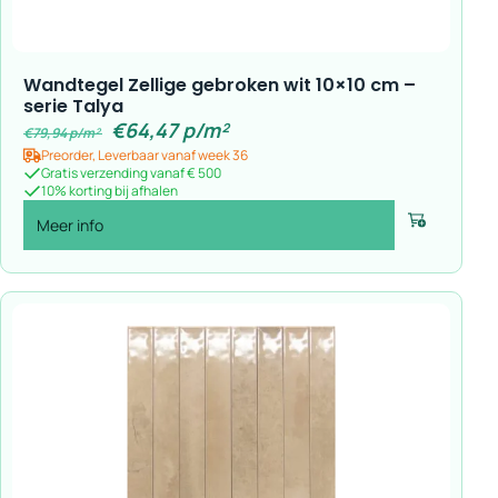
Wandtegel Zellige gebroken wit 10×10 cm –
serie Talya
€
64,47
p/m²
€
79,94
p/m²
Preorder, Leverbaar vanaf week 36
Gratis verzending vanaf € 500
10% korting bij afhalen
Meer info
Voeg toe