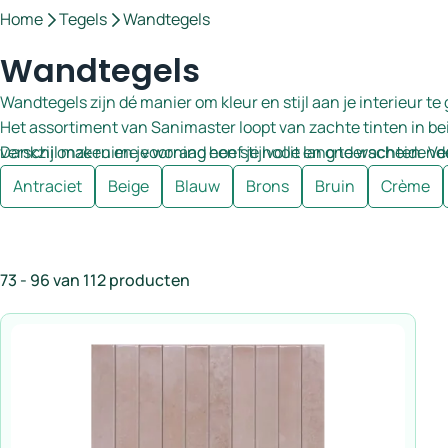
Home
Tegels
Wandtegels
Wandtegels
Wandtegels zijn dé manier om kleur en stijl aan je interieur 
Het assortiment van Sanimaster loopt van zachte tinten in beig
verschil maken en je woning een stijlvolle en onderscheiden
Dankzij onze ruime voorraad hoef je nooit lang te wachten. Ve
Antraciet
Beige
Blauw
Brons
Bruin
Crème
73 - 96 van 112 producten