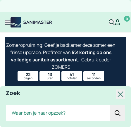
Overslaan naar inhoud
Gratis verzending
Scherpe prijzen
Ruim assortiment
Bekijk 
0
Sanimaster
Mijn acco
Mijn ac
Menu
Zomeropruiming: Geef je badkamer deze zomer een
frisse upgrade. Profiteer van
5% korting op ons
volledige sanitair assortiment.
Gebruik code:
ZOMER5
22
13
41
10
dagen
uren
notulen
seconden
Zoek
Slui
Zoek