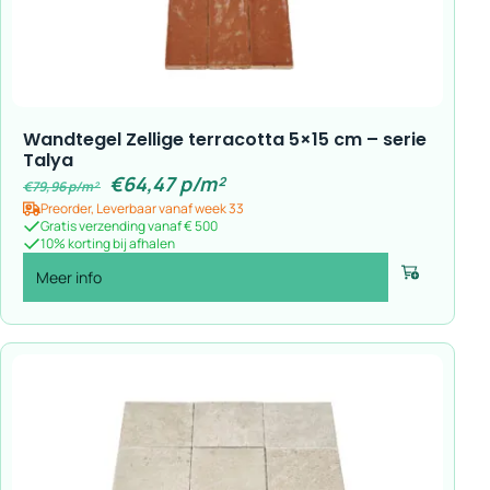
Wandtegel Zellige terracotta 5×15 cm – serie
Talya
€
64,47
p/m²
€
79,96
p/m²
Preorder, Leverbaar vanaf week 33
Gratis verzending vanaf € 500
10% korting bij afhalen
Meer info
Voeg toe