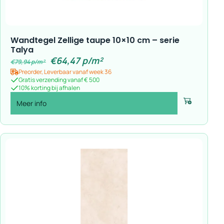
Wandtegel Zellige taupe 10×10 cm – serie
Talya
€
64,47
p/m²
€
79,94
p/m²
Preorder, Leverbaar vanaf week 36
Gratis verzending vanaf € 500
10% korting bij afhalen
Meer info
Voeg toe