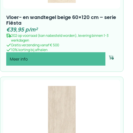
Vloer- en wandtegel beige 60×120 cm – serie
Fiësta
€
39,95
p/m²
202 op voorraad (kan nabesteld worden), levering binnen 1-3
werkdagen
Gratis verzending vanaf € 500
10% korting bij afhalen
Meer info
Voeg toe