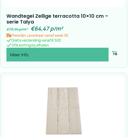
Wandtegel Zellige terracotta 10×10 cm –
serie Talya
€
64,47
p/m²
€
79,94
p/m²
Preorder, Leverbaar vanaf week 36
Gratis verzending vanaf € 500
10% korting bij afhalen
Meer info
Voeg toe