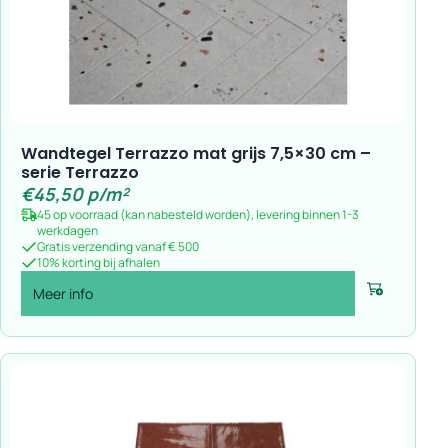
Wandtegel Terrazzo mat grijs 7,5×30 cm –
serie Terrazzo
€
45,50
p/m²
45 op voorraad (kan nabesteld worden), levering binnen 1-3
werkdagen
Gratis verzending vanaf € 500
10% korting bij afhalen
Meer info
Voeg toe