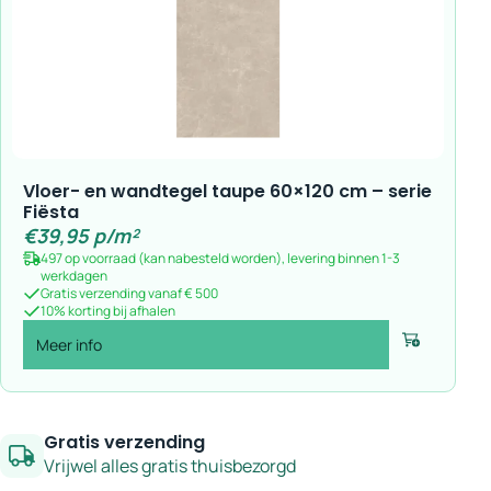
Vloer- en wandtegel taupe 60×120 cm – serie
Fiësta
€
39,95
p/m²
497 op voorraad (kan nabesteld worden), levering binnen 1-3
werkdagen
Gratis verzending vanaf € 500
10% korting bij afhalen
Meer info
Voeg toe
Gratis verzending
Vrijwel alles gratis thuisbezorgd