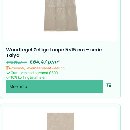
Wandtegel Zellige taupe 5×15 cm – serie
Talya
€
64,47
p/m²
€
79,96
p/m²
Preorder, Leverbaar vanaf week 33
Gratis verzending vanaf € 500
10% korting bij afhalen
Meer info
Voeg toe